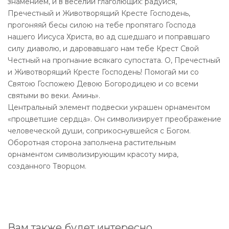
знамением, и в веселии глаголющих: радуйся,
Пречестный и Животворящий Кресте Господень,
прогоняяй бесы силою на тебе пропятаго Господа
нашего Иисуса Христа, во ад сшедшаго и поправшаго
силу диаволю, и даровавшаго нам тебе Крест Свой
Честный на прогнание всякаго супостата. О, Пречестный
и Животворящий Кресте Господень! Помогай ми со
Святою Госпожею Девою Богородицею и со всеми
святыми во веки. Аминь».
Центральный элемент подвески украшен орнаментом
«процветшие сердца». Он символизирует преображение
человеческой души, соприкоснувшейся с Богом.
Оборотная сторона заполнена растительным
орнаментом символизирующим красоту мира,
созданного Творцом.
Вам также будет интересно…