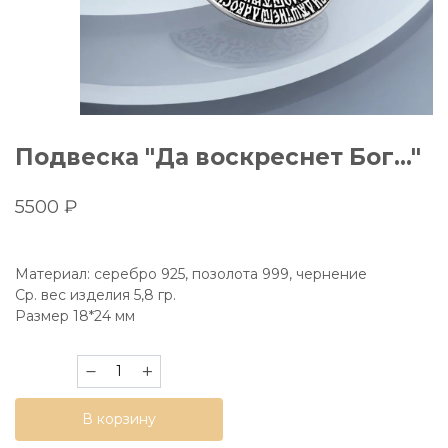
Подвеска "Да воскреснет Бог..."
5500
₽
Материал: серебро 925, позолота 999, чернение
Ср. вес изделия 5,8 гр.
Размер 18*24 мм
Количество
товара
Подвеска
В корзину
"Да
воскреснет