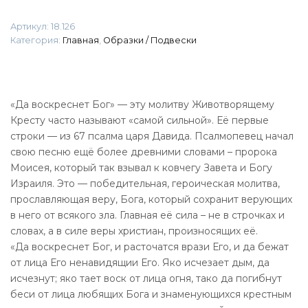
Бог..."
Артикул:
18.126
Категория:
Главная
,
Образки / Подвески
«Да воскреснет Бог» — эту молитву Животворящему
Кресту часто называют «самой сильной». Её первые
строки — из 67 псалма царя Давида. Псалмопевец начал
свою песню ещё более древними словами – пророка
Моисея, который так взывал к ковчегу Завета и Богу
Израиля. Это — победительная, героическая молитва,
прославляющая веру, Бога, который сохранит верующих
в него от всякого зла. Главная её сила – не в строчках и
словах, а в силе веры христиан, произносящих её.
«Да воскреснет Бог, и расточатся врази Его, и да бежат
от лица Его ненавидящии Его. Яко исчезает дым, да
исчезнут; яко тает воск от лица огня, тако да погибнут
беси от лица любящих Бога и знаменующихся крестным