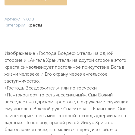
«Господь
Вседержитель.
Ангел
Артикул:
17.098
Божий»
Категория:
Кресты
Изображение «Господа Вседержителя» на одной
стороне и «Ангела Хранителя» на другой стороне этого
креста символизирует постоянное присутствие Бога в
жизни человека и Его охрану через ангельское
заступничество.
«Господь Вседержитель» или по-гречески —
«Пантократор», то есть «всесильный». Сын Божий
восседает на царском престоле, в окружение служащих
ему ангелов. В левой руке Спасителя — Евангелие. Оно
олицетворяет весь мир, который Господь удерживает в
ладонях. По канону, правой рукой Иисус Христос
благословляет всех, кто молится перед иконой: его