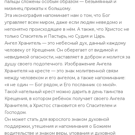
пальцы сложены особым образом — безымянный и
мизинец прижаты к большому.
Эта иконография напоминает нам о том, что Бог
управляет всем миром, даже если людям неведомо и
непонятно происходящее в нём. А также, что Христос не
только Спаситель и Пастырь, но Судия и Царь.
Ангел Хранитель — это небесный дух, данный каждому
человеку от Крещения. Он оберегает от видимой и
невидимой опасности, наставляет в добром и молится за
душу своего подопечного. Изображение Ангела
Хранителя на кресте — это знак молитвенной связи
между человеком и его ангелом, а также напоминание:
«я не один — Бог рядом, и Его посланник со мной».
Такой нательный крест можно дарить в день таинства
Крещения, в котором ребёнок получает своего Ангела
Хранителя, а Христос становится его Спасителем и
Господом.
Он может стать для взрослого знаком духовной
поддержки, утешения и напоминания о Божием
водительстве и знаком веры, упования и духовной