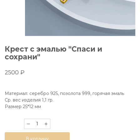
Крест с эмалью "Спаси и
сохрани"
2500
₽
Материал: серебро 925, позолота 999, горячая эмаль
Ср. вес изделия 1,1 гр.
Размер 25*12 мм
Количество
товара
Крест
В корзину