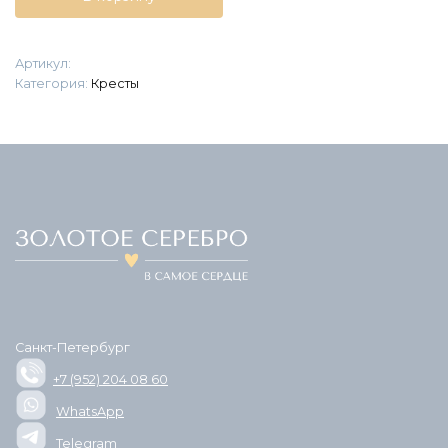
с
эмалью
"Спаси
Артикул:
и
Категория:
Кресты
сохрани"
Санкт-Петербург
+7 (952) 204 08 60
WhatsApp
Telegram