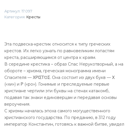
Артикул:
17.097
Категория:
Кресты
Эта подвеска-крестик относится к типу греческих
крестов. Их легко узнать по равновеликим лопастям
креста, расширяющимся от центра к краям.
В середине крестика – образ Спас Нерукотворный, а на
обороте – хризма, греческая монограмма имени
Спасителя — ΧΡΙΣΤὈΣ. Она состоит из двух букв — Χ
(«хи») и Ρ («ро»). Гонимые и преследуемые первые
христиане чертили эти буквы на стенах катакомб,
подавая так знаки единоверцам и передавая основы
вероучения.
С хризмы началась эпоха самого могущественного
христианского государства. По преданию, в 312 году
император Константин, готовясь к важной битве, увидел