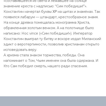
«составившееся из света и лежавшее на солнце
знамение креста с надписью: “Сим победиши!”».
Константин начертал буквы ΧΡ на щитах и знамёнах. Так
появился лабарум — штандарт, крестообразное знамя.
На конце древка помещалась монограмма Христа,
обрамленная золотым венком. А на полотнище было
написано: Hoc vince («Сим победиши!»). Император
Константин выиграл ту битву и вскоре издал Миланский
эдикт о веротерпимости, позволив христианам открыто
исповедовать веру.
А хризма стала знаком торжества, победы. Она
напоминает о Том, Чьим именем она была одержана. И
Кто Сам победил смерть, нашего ради спасения.